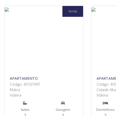
Venda
APARTAMENTO
APARTAM
Código: 40167497
Código: 40
Matriz
Cidade Alta
Videira
Videira
Suites
Garagens
Dormitórios
2
2
2