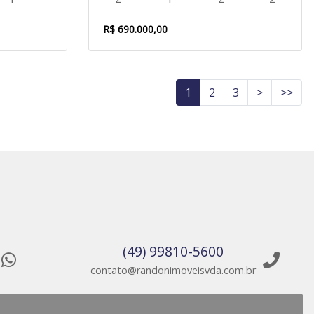
R$ 690.000,00
1
2
3
>
>>
(49) 99810-5600
contato@randonimoveisvda.com.br