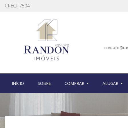
CRECI: 7504-J
contato@ra
(CURRENT)
(CURRENT)
INÍCIO
SOBRE
COMPRAR
ALUGAR