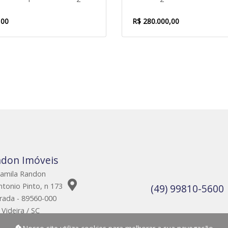
,00
R$ 280.000,00
don Imóveis
amila Randon
tonio Pinto, n 173
(49) 99810-5600
rada - 89560-000
Videira / SC