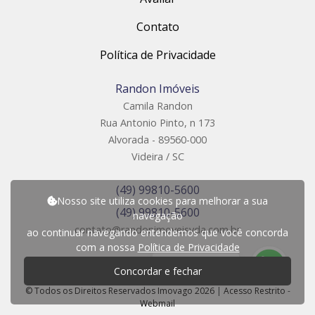
Contato
Política de Privacidade
Randon Imóveis
Camila Randon
Rua Antonio Pinto, n 173
Alvorada - 89560-000
Videira / SC
(49) 99810-5600
Nosso site utiliza cookies para melhorar a sua
(49) 99810-5600
navegação
contato@randonimoveisvda.com.br
ao continuar navegando entendemos que você concorda
com a nossa
Política de Privacidade
P
r
e
c
i
s
a
d
e
a
j
u
d
a
?
Concordar e fechar
© Todos os Direitos Reservados Imovago 2026
|
Acesso Restrito
-
Webmail