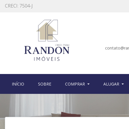
CRECI: 7504-J
contato@ra
(CURRENT)
(CURRENT)
INÍCIO
SOBRE
COMPRAR
ALUGAR