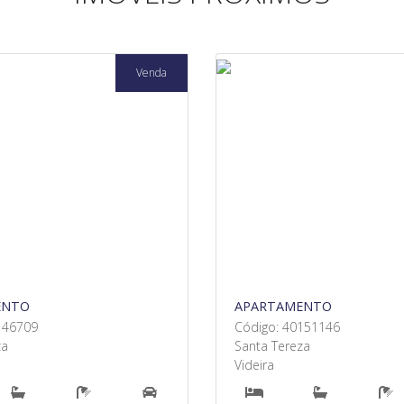
Venda
ENTO
APARTAMENTO
146709
Código: 40151146
za
Santa Tereza
Videira