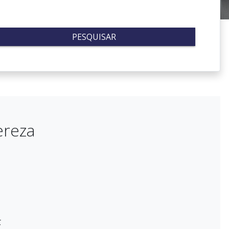
PESQUISAR
ereza
E